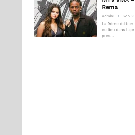
MTV VMA – 2
Rema
Admin1
Sep 13
La 9ème édition 
eu lieu dans l'a
près…