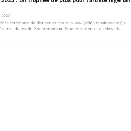
023 : Un trophée de plus pour l’artiste nigérian
, 2023
de la cérémonie de distinction des MTV VMA (vidéo music awards) a
près-midi du mardi 12 septembre au Prudential Center de Newark