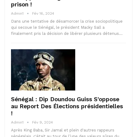
prison !
Admin1
Fév 16, 2024
Dans une tentative de désamorcer la crise sociopolitique
qui secoue le Sénégal, le président Macky Sall a
finalement pris la décision de libérer plusieurs détenus…
Sénégal : Dip Doundou Guiss S’oppose
au Report Des Élections présidentielles
!
Admin1
Fév 9, 2024
Après King Baba, Sir Jamal et plein d'autres rappeurs
sénégalais, c'était au tour de l’une des valeurs sûres du