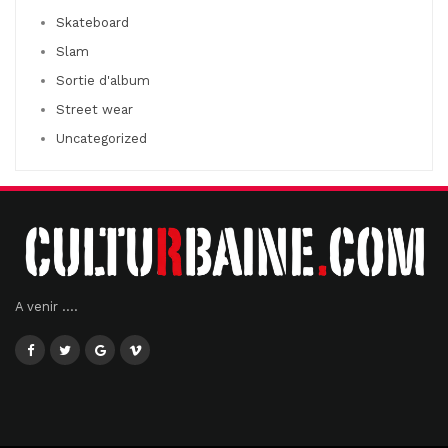
Skateboard
Slam
Sortie d'album
Street wear
Uncategorized
A venir ....