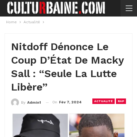
Home
Actualité
Nitdoff Dénonce Le
Coup D’État De Macky
Sall : “Seule La Lutte
Libère”
ACTUALITÉ
RAP
On
Fév 7, 2024
By
Admin1