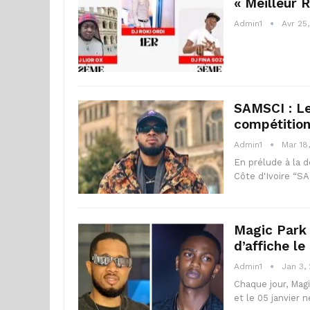
« Meilleur 
Admin1
Avr 25
SAMSCI : Le
compétition
Admin1
Mar 18
En prélude à la 
Côte d'Ivoire “SA
Magic Park 
d’affiche le
Admin1
Jan 3,
Chaque jour, Magi
et le 05 janvier