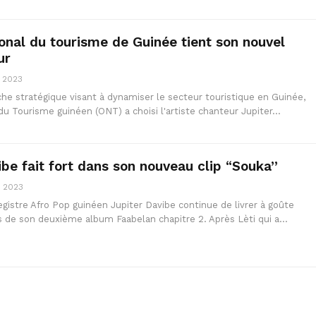
tional du tourisme de Guinée tient son nouvel
ur
, 2023
e stratégique visant à dynamiser le secteur touristique en Guinée,
 du Tourisme guinéen (ONT) a choisi l'artiste chanteur Jupiter…
ibe fait fort dans son nouveau clip “Souka”
, 2023
gistre Afro Pop guinéen Jupiter Davibe continue de livrer à goûte
its de son deuxième album Faabelan chapitre 2. Après Lèti qui a…