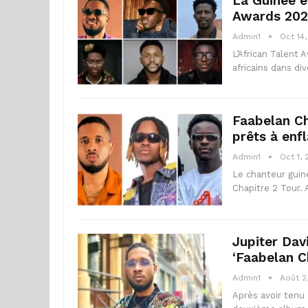
La Guinée e
Awards 20
Admin1
Oct 14
L’African Talent 
africains dans di
Faabelan Cha
prêts à en
Admin1
Oct 1,
Le chanteur guiné
Chapitre 2 Tour.
Jupiter Dav
‘Faabelan C
Admin1
Août 2
Après avoir tenu 