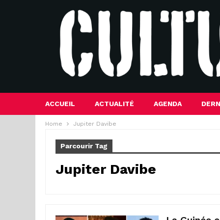
ACCUEIL
ACTUALITÉ
AGENDA
DERN
Home
Jupiter Davibe
Parcourir Tag
Jupiter Davibe