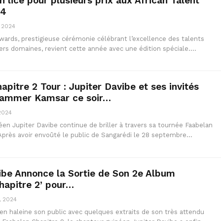
n lice pour plusieurs prix aux African Talent
24
, 2024
Awards, prestigieuse cérémonie célébrant l’excellence des talents
vers domaines, revient cette année avec une édition spéciale.…
pitre 2 Tour : Jupiter Davibe et ses invités
flammer Kamsar ce soir…
 2024
en Jupiter Davibe continue de briller à travers sa tournée Faabelan
 Après avoir envoûté le public de Sangarédi le 28 septembre…
ibe Annonce la Sortie de Son 2e Album
hapitre 2’ pour…
, 2024
en haleine son public avec quelques extraits de son très attendu