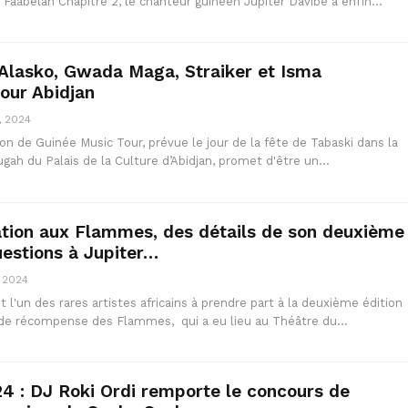
Faabelan Chapitre 2, le chanteur guinéen Jupiter Davibe a enfin…
Alasko, Gwada Maga, Straiker et Isma
pour Abidjan
, 2024
on de Guinée Music Tour, prévue le jour de la fête de Tabaski dans la
ugah du Palais de la Culture d’Abidjan, promet d'être un…
ation aux Flammes, des détails de son deuxième
estions à Jupiter…
, 2024
t l'un des rares artistes africains à prendre part à la deuxième édition
 de récompense des Flammes, qui a eu lieu au Théâtre du…
 : DJ Roki Ordi remporte le concours de