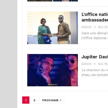
L’office na
ambassade
Admin1
Nov 21
Dans une démarch
l'Office National
Jupiter Dav
Admin1
Nov 18
Le chanteur du re
d'eau, les extra
1
2
PROCHAIN