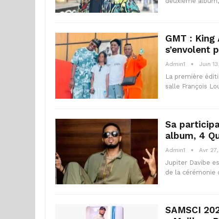
deuxième album, 
GMT : King 
s’envolent 
Admin1
Juin 13
La première éditi
salle François Lo
Sa particip
album, 4 Qu
Admin1
Avr 27
Jupiter Davibe es
de la cérémonie
SAMSCI 2024