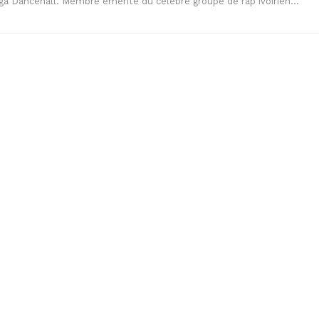
a Dancehall. Membre émérite du célèbre groupe de rap ivoirien…