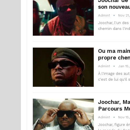
Joochar de 
son nouveau
Admin1
Nov 21
Joochar, l'un des
chemin dans l'in
Ou ma main 
propre chem
Admin1
Jan 15
À l'image des aut
c'est de lui qu'il
Joochar, Ma
Parcours Mu
Admin1
Nov 15
Joochar, figure é