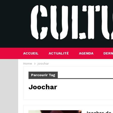
ACCUEIL
ACTUALITÉ
AGENDA
DERN
Home
joochar
Parcourir Tag
Joochar