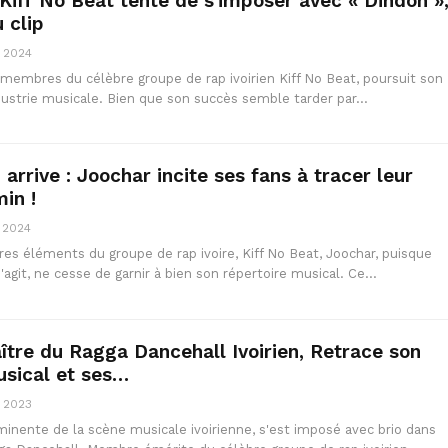
Kiff No Beat tente de s’imposer avec « Dindon »
 clip
, 2024
 membres du célèbre groupe de rap ivoirien Kiff No Beat, poursuit son
dustrie musicale. Bien que son succès semble tarder par…
arrive : Joochar incite ses fans à tracer leur
in !
, 2024
res éléments du groupe de rap ivoire, Kiff No Beat, Joochar, puisque
 s'agit, ne cesse de garnir à bien son répertoire musical. Ce…
ître du Ragga Dancehall Ivoirien, Retrace son
sical et ses…
, 2023
minente de la scène musicale ivoirienne, s'est imposé avec brio dans