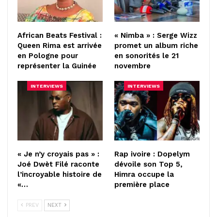
African Beats Festival :
« Nimba » : Serge Wizz
Queen Rima est arrivée
promet un album riche
en Pologne pour
en sonorités le 21
représenter la Guinée
novembre
INTERVIEWS
INTERVIEWS
« Je n’y croyais pas » :
Rap ivoire : Dopelym
Joé Dwèt Filé raconte
dévoile son Top 5,
l’incroyable histoire de
Himra occupe la
«…
première place
PREV
NEXT