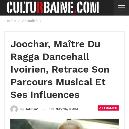
Home
Actualité
Joochar, Maître Du
Ragga Dancehall
Ivoirien, Retrace Son
Parcours Musical Et
Ses Influences
ACTUALITÉ
On
Nov 15, 2023
By
Admin1