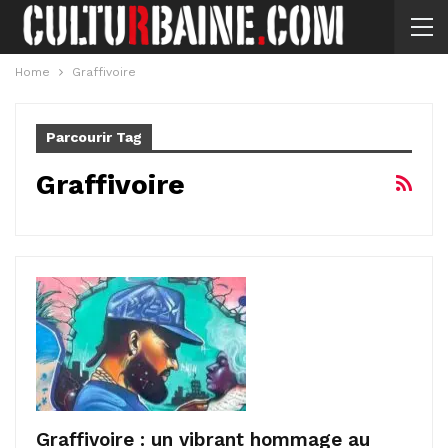
Home
Graffivoire
Parcourir Tag
Graffivoire
Graffivoire : un vibrant hommage au