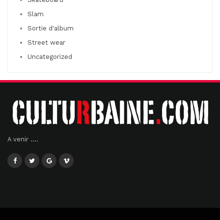
Slam
Sortie d'album
Street wear
Uncategorized
A venir ....