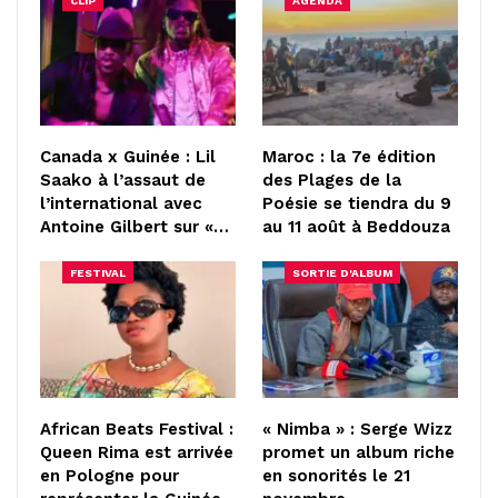
CLIP
AGENDA
Canada x Guinée : Lil
Maroc : la 7e édition
Saako à l’assaut de
des Plages de la
l’international avec
Poésie se tiendra du 9
Antoine Gilbert sur «…
au 11 août à Beddouza
FESTIVAL
SORTIE D'ALBUM
African Beats Festival :
« Nimba » : Serge Wizz
Queen Rima est arrivée
promet un album riche
en Pologne pour
en sonorités le 21