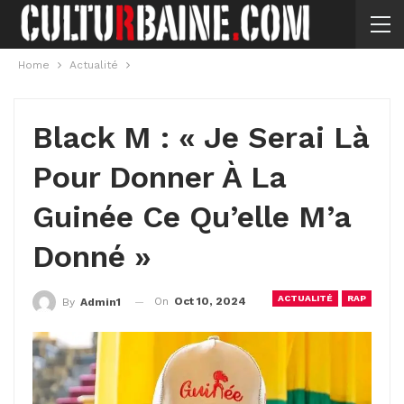
Home
Actualité
Black M : « Je Serai Là
Pour Donner À La
Guinée Ce Qu’elle M’a
Donné »
ACTUALITÉ
RAP
On
Oct 10, 2024
By
Admin1