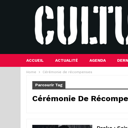
ACCUEIL
ACTUALITÉ
AGENDA
DERN
Home
Cérémonie de récompenses
Parcourir Tag
Cérémonie De Récompe