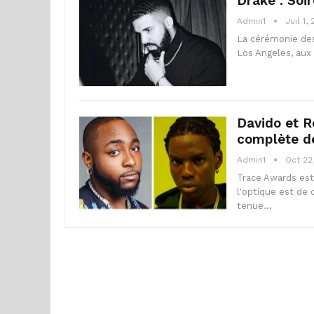
Drake : So
Admin1
Juil 1,
La cérémonie des
Los Angeles, aux
Davido et 
complète d
Admin1
Oct 22
Trace Awards est
l'optique est de
tenue…