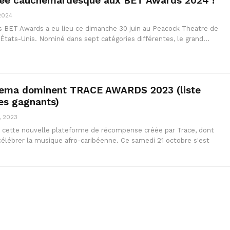
irée cauchemardesque aux BET Awards 2024 !
 2024
 BET Awards a eu lieu ce dimanche 30 juin au Peacock Theatre de
 États-Unis. Nominé dans sept catégories différentes, le grand…
Rema dominent TRACE AWARDS 2023 (liste
es gagnants)
, 2023
 cette nouvelle plateforme de récompense créée par Trace, dont
 célébrer la musique afro-caribéenne. Ce samedi 21 octobre s'est