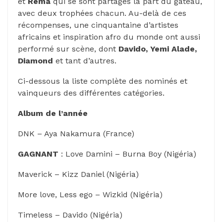
et
Rema
qui se sont partagés la part du gâteau,
avec deux trophées chacun. Au-delà de ces
récompenses, une cinquantaine d’artistes
africains et inspiration afro du monde ont aussi
performé sur scène, dont
Davido, Yemi Alade,
Diamond
et tant d’autres.
Ci-dessous la liste complète des nominés et
vainqueurs des différentes catégories.
Album de l’année
DNK – Aya Nakamura (France)
GAGNANT
: Love Damini – Burna Boy (Nigéria)
Maverick – Kizz Daniel (Nigéria)
More love, Less ego – Wizkid (Nigéria)
Timeless – Davido (Nigéria)