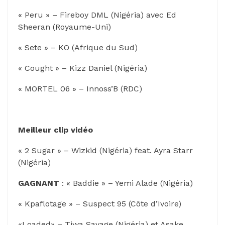
« Peru » – Fireboy DML (Nigéria) avec Ed
Sheeran (Royaume-Uni)
« Sete » – KO (Afrique du Sud)
« Cought » – Kizz Daniel (Nigéria)
« MORTEL 06 » – Innoss’B (RDC)
Meilleur clip vidéo
« 2 Sugar » – Wizkid (Nigéria) feat. Ayra Starr
(Nigéria)
GAGNANT
: « Baddie » – Yemi Alade (Nigéria)
« Kpaflotage » – Suspect 95 (Côte d’Ivoire)
«Loaded» – Tiwa Savage (Nigéria) et Asake