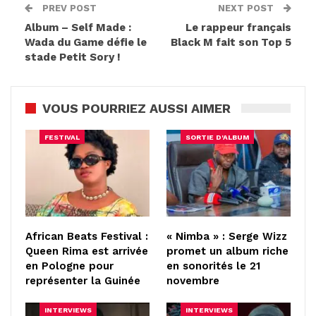
PREV POST
NEXT POST
Album – Self Made :
Le rappeur français
Wada du Game défie le
Black M fait son Top 5
stade Petit Sory !
VOUS POURRIEZ AUSSI AIMER
FESTIVAL
SORTIE D'ALBUM
African Beats Festival :
« Nimba » : Serge Wizz
Queen Rima est arrivée
promet un album riche
en Pologne pour
en sonorités le 21
représenter la Guinée
novembre
INTERVIEWS
INTERVIEWS