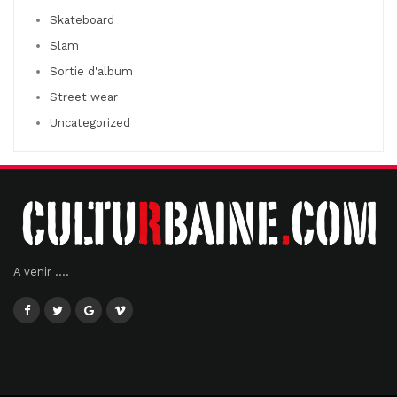
Skateboard
Slam
Sortie d'album
Street wear
Uncategorized
A venir ....