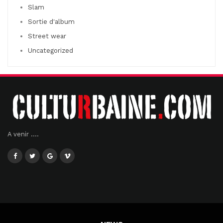
Slam
Sortie d'album
Street wear
Uncategorized
A venir ....