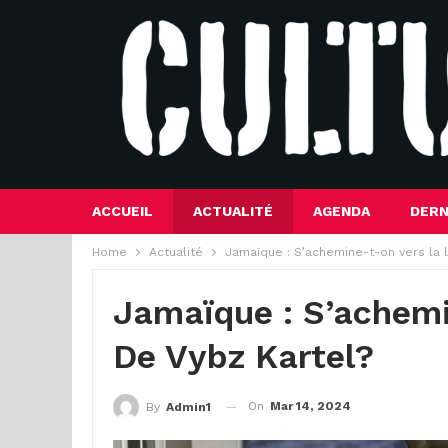
ACCUEIL
ACTUALITÉ
AGENDA
DERN
Home
Actualité
Jamaïque : S’achemine-t-on vers la l
Jamaïque : S’achemi
De Vybz Kartel?
On
Mar 14, 2024
By
Admin1