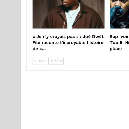
« Je n’y croyais pas » : Joé Dwèt
Rap ivoi
Filé raconte l’incroyable histoire
Top 5, H
de «…
place
PREV
NEXT