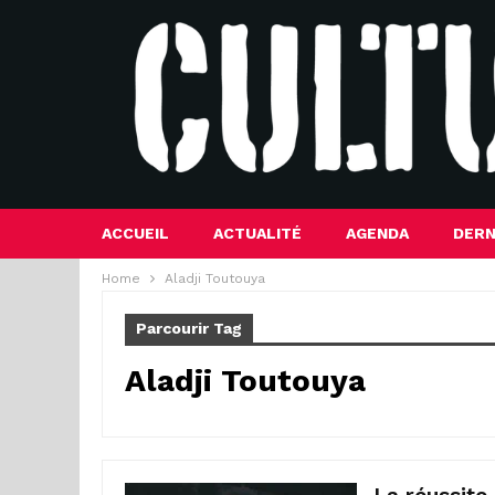
ACCUEIL
ACTUALITÉ
AGENDA
DERN
Home
Aladji Toutouya
Parcourir Tag
Aladji Toutouya