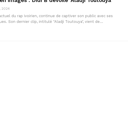
en images : Didi B dévoile ‘Aladji Toutouya’
, 2024
 actuel du rap ivoirien, continue de captiver son public avec ses
ues. Son dernier clip, intitulé "Aladji Toutouya", vient de…