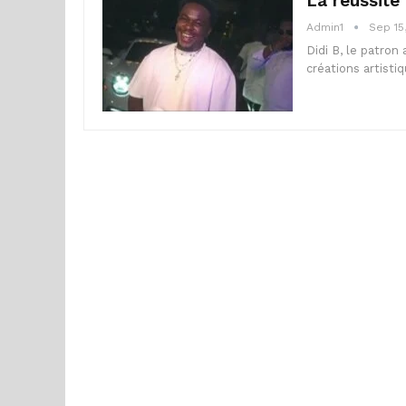
La réussite 
Admin1
Sep 15
Didi B, le patron
créations artistiq