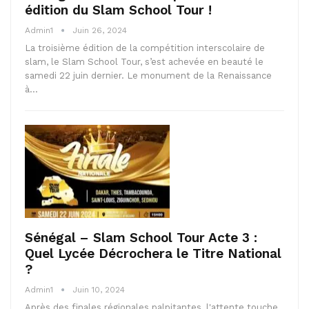
édition du Slam School Tour !
Admin1
Juin 26, 2024
La troisième édition de la compétition interscolaire de
slam, le Slam School Tour, s’est achevée en beauté le
samedi 22 juin dernier. Le monument de la Renaissance
à…
Sénégal – Slam School Tour Acte 3 :
Quel Lycée Décrochera le Titre National
?
Admin1
Juin 10, 2024
Après des finales régionales palpitantes, l'attente touche