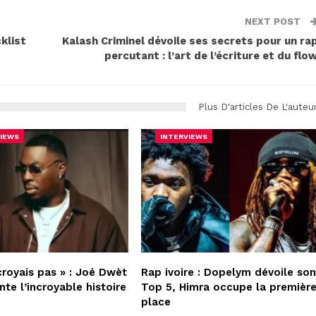
NEXT POST
klist
Kalash Criminel dévoile ses secrets pour un ra
percutant : l’art de l’écriture et du flo
Plus D'articles De L'auteu
IEWS
INTERVIEWS
croyais pas » : Joé Dwèt
Rap ivoire : Dopelym dévoile so
nte l’incroyable histoire
Top 5, Himra occupe la premièr
place