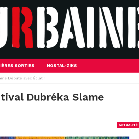
IÈRES SORTIES
NOSTAL-ZIKS
lame Débute avec Éclat !
stival Dubréka Slame
ACTUALITÉ