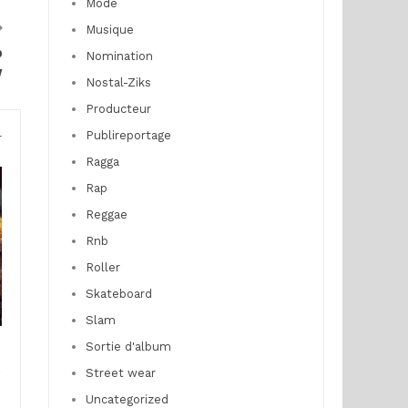
Mode
Musique
p
Nomination
w
Nostal-Ziks
Producteur
Publireportage
r
Ragga
Rap
Reggae
Rnb
Roller
Skateboard
Slam
Sortie d'album
n
e
Street wear
Uncategorized