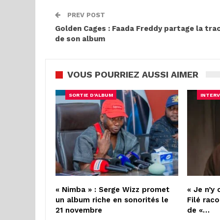
PREV POST
Golden Cages : Faada Freddy partage la trac
de son album
VOUS POURRIEZ AUSSI AIMER
SORTIE D'ALBUM
INTERV
« Nimba » : Serge Wizz promet
« Je n’y 
un album riche en sonorités le
Filé raco
21 novembre
de «…