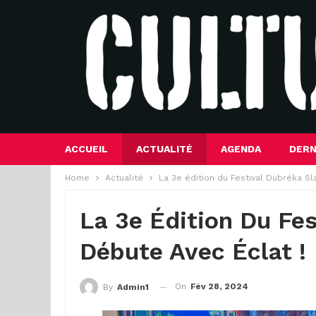
ACCUEIL
ACTUALITÉ
AGENDA
DERN
Home
Actualité
La 3e édition du Festival Dubréka S
La 3e Édition Du Fe
Débute Avec Éclat !
On
Fév 28, 2024
By
Admin1