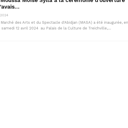
 Moussa Moïse Sylla à la cérémonie d’ouverture
’avais…
 2024
u Marché des Arts et du Spectacle d'Abidjan (MASA) a été inaugurée, e
samedi 12 avril 2024 au Palais de la Culture de Treichville,…