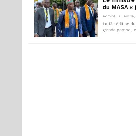
Le ministre
du MASA « j
Admin1
Avr 14,
La 13e édition d
grande pompe, le 