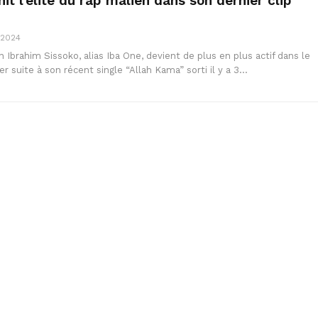
it l’élite du rap malien dans son dernier clip
 2024
 Ibrahim Sissoko, alias Iba One, devient de plus en plus actif dans le
 suite à son récent single “Allah Kama” sorti il y a 3…