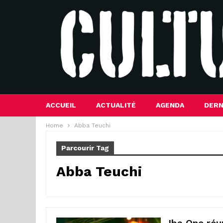
ACCUEIL
ACTUALITÉ
AGENDA
DERN
Home
Abba Teuchi
Parcourir Tag
Abba Teuchi