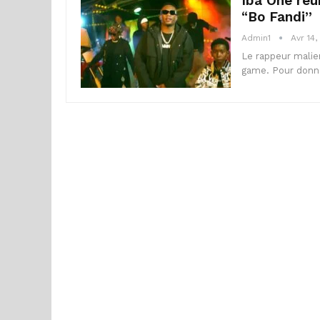
Iba One réun
“Bo Fandi”
Admin1
Avr 14,
Le rappeur malien
game. Pour donner