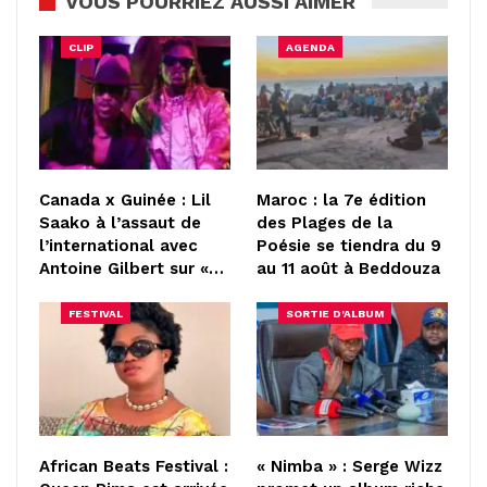
VOUS POURRIEZ AUSSI AIMER
CLIP
AGENDA
Canada x Guinée : Lil
Maroc : la 7e édition
Saako à l’assaut de
des Plages de la
l’international avec
Poésie se tiendra du 9
Antoine Gilbert sur «…
au 11 août à Beddouza
FESTIVAL
SORTIE D'ALBUM
African Beats Festival :
« Nimba » : Serge Wizz