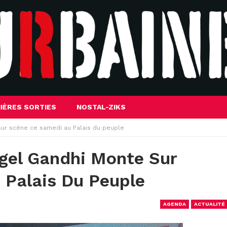
IÈRES SORTIES
NOSTAL-ZIKS
sur scène ce samedi au Palais du peuple
igel Gandhi Monte Sur
 Palais Du Peuple
AGENDA
ACTUALITÉ