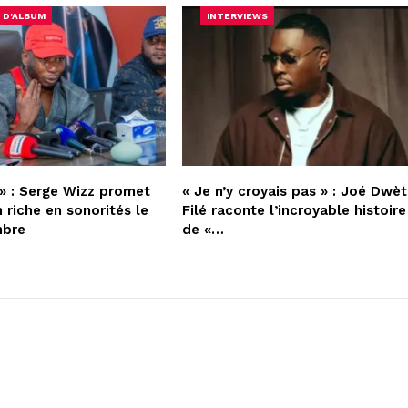
 D'ALBUM
INTERVIEWS
» : Serge Wizz promet
« Je n’y croyais pas » : Joé Dwèt
 riche en sonorités le
Filé raconte l’incroyable histoire
mbre
de «…