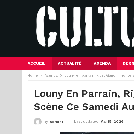
ACCUEIL
ACTUALITÉ
AGENDA
DERN
Home
Agenda
Louny en parrain, Rigel Gandhi monte 
Louny En Parrain, R
Scène Ce Samedi Au
Last updated
Mai 15, 2026
By
Admin1