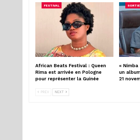
FESTIVAL
SORTIE
African Beats Festival : Queen
« Nimba 
Rima est arrivée en Pologne
un album
pour représenter la Guinée
21 nove
PREV
NEXT