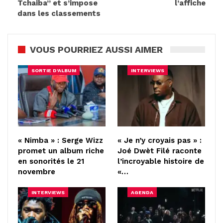
Tchaiba” et s’impose
l’affiche
dans les classements
VOUS POURRIEZ AUSSI AIMER
SORTIE D'ALBUM
INTERVIEWS
« Nimba » : Serge Wizz
« Je n’y croyais pas » :
promet un album riche
Joé Dwèt Filé raconte
en sonorités le 21
l’incroyable histoire de
novembre
«…
INTERVIEWS
AGENDA