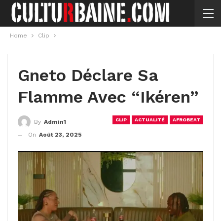
Home
Clip
Gneto Déclare Sa
Flamme Avec “Ikéren”
CLIP
ACTUALITÉ
AFROBEAT
By
Admin1
On
Août 23, 2025