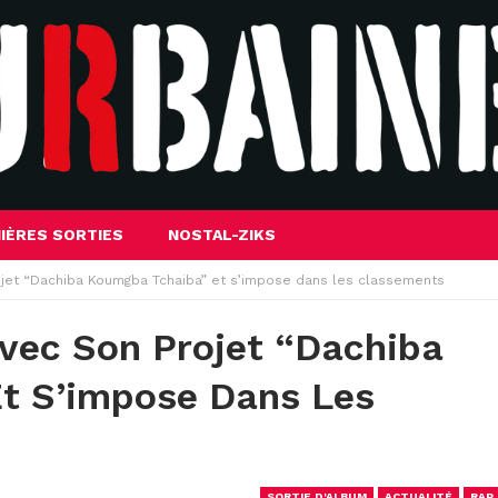
IÈRES SORTIES
NOSTAL-ZIKS
ojet “Dachiba Koumgba Tchaiba” et s’impose dans les classements
vec Son Projet “Dachiba
t S’impose Dans Les
SORTIE D'ALBUM
ACTUALITÉ
RAP