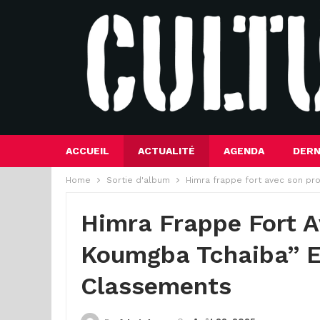
ACCUEIL
ACTUALITÉ
AGENDA
DERN
Home
Sortie d'album
Himra frappe fort avec son pr
Himra Frappe Fort A
Koumgba Tchaiba” E
Classements