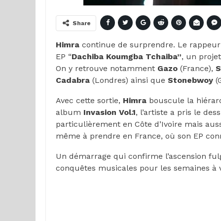
Share
Himra
continue de surprendre. Le rappeur v
EP “
Dachiba Koumgba Tchaiba”
, un proje
On y retrouve notamment
Gazo
(France),
S
Cadabra
(Londres) ainsi que
Stonebwoy
(
Avec cette sortie,
Himra
bouscule la hiérar
album
Invasion
Vol.1
, l’artiste a pris le d
particulièrement en Côte d’Ivoire mais au
même à prendre en France, où son EP conna
Un démarrage qui confirme l’ascension fulg
conquêtes musicales pour les semaines à v