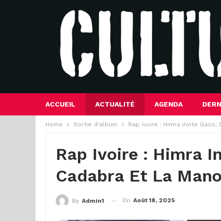
ACCUEIL
ACTUALITÉ
AGENDA
DERN
Home
Sortie d'album
Rap ivoire : Himra invite Gazo
Rap Ivoire : Himra I
Cadabra Et La Manon
On
Août 18, 2025
By
Admin1