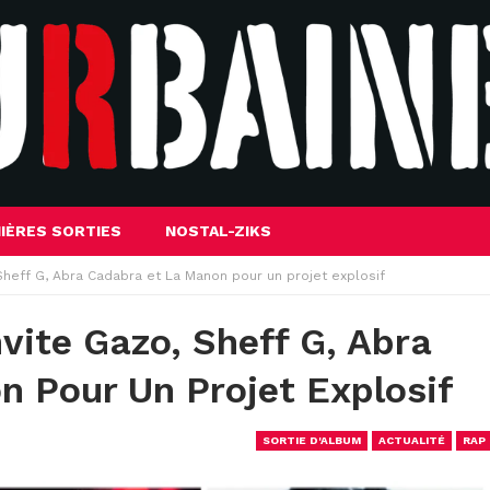
IÈRES SORTIES
NOSTAL-ZIKS
, Sheff G, Abra Cadabra et La Manon pour un projet explosif
nvite Gazo, Sheff G, Abra
 Pour Un Projet Explosif
SORTIE D'ALBUM
ACTUALITÉ
RAP