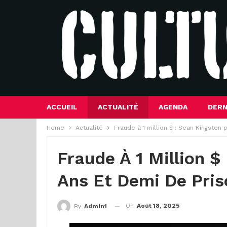
ACCUEIL
ACTUALITÉ
AGENDA
DERN
Home
Actualité
Fraude à 1 million $ : Sean Kingston
Fraude À 1 Million $
Ans Et Demi De Pris
On
Août 18, 2025
By
Admin1