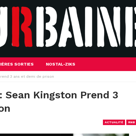
IÈRES SORTIES
NOSTAL-ZIKS
 prend 3 ans et demi de prison
 : Sean Kingston Prend 3
on
ACTUALITÉ
RNB