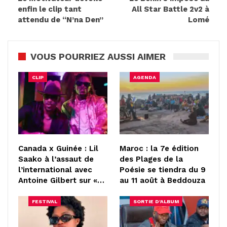
enfin le clip tant
All Star Battle 2v2 à
attendu de “N’na Den”
Lomé
VOUS POURRIEZ AUSSI AIMER
CLIP
AGENDA
Canada x Guinée : Lil
Maroc : la 7e édition
Saako à l’assaut de
des Plages de la
l’international avec
Poésie se tiendra du 9
Antoine Gilbert sur «…
au 11 août à Beddouza
FESTIVAL
SORTIE D'ALBUM