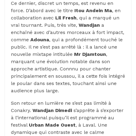
Ce dernier, discret un temps, est revenu en
force. D’abord avec le titre
Itou
Andein
Ma
, en
collaboration avec
Lil
Fresh
, qui a marqué un
vrai tournant. Puis, très vite,
Wandjan
a
enchaîné avec d’autres morceaux à fort impact,
comme
Adouna
, qui a profondément touché le
public. Il ne s’est pas arrêté là : il a lancé une
nouvelle mixtape intitulée
Mr
Djamtoun
,
marquant une évolution notable dans son
approche artistique. Connnu pour chanter
principalement en soussou, il a cette fois intégré
le poular dans ses textes, touchant ainsi une
audience plus large.
Son retour en lumière ne s’est pas limité à
Conakry.
Wandjan Dimedi
s’apprête à s’exporter
à l’international puisqu’il est programmé au
festival
Urban Made
Ouest
, à Laval. Une
dynamique qui contraste avec le calme