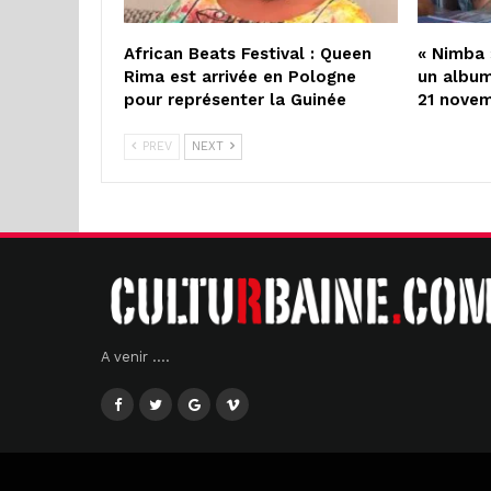
African Beats Festival : Queen
« Nimba 
Rima est arrivée en Pologne
un album
pour représenter la Guinée
21 nove
PREV
NEXT
A venir ....