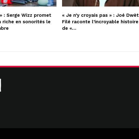
» : Serge Wizz promet
« Je n’y croyais pas » : Joé Dwèt
 riche en sonorités le
Filé raconte l’incroyable histoire
mbre
de «…