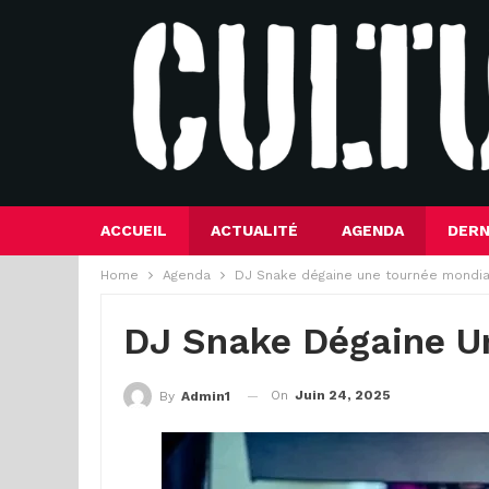
ACCUEIL
ACTUALITÉ
AGENDA
DERN
Home
Agenda
DJ Snake dégaine une tournée mondia
DJ Snake Dégaine U
On
Juin 24, 2025
By
Admin1