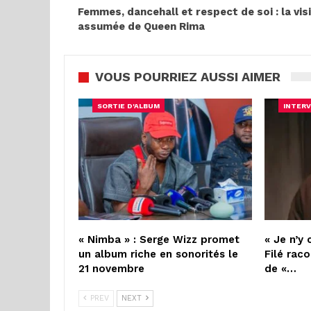
Femmes, dancehall et respect de soi : la vis
assumée de Queen Rima
VOUS POURRIEZ AUSSI AIMER
SORTIE D'ALBUM
INTERV
« Nimba » : Serge Wizz promet
« Je n’y 
un album riche en sonorités le
Filé raco
21 novembre
de «…
PREV
NEXT