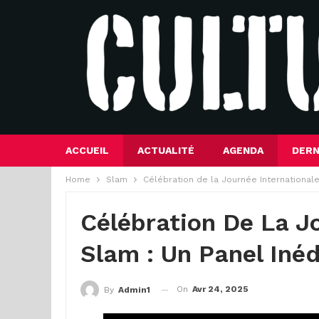
ACCUEIL
ACTUALITÉ
AGENDA
DERN
Home
Slam
Célébration de la Journée Internationale
Célébration De La J
Slam : Un Panel Iné
On
Avr 24, 2025
By
Admin1