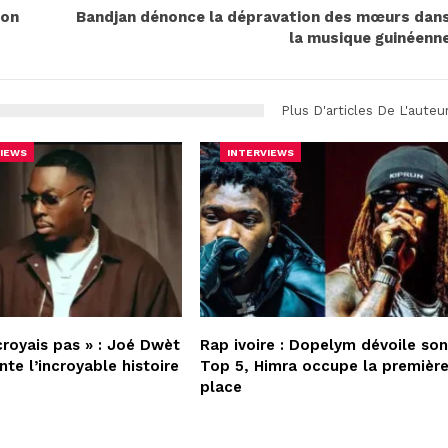
ion
Bandjan dénonce la dépravation des mœurs dan
la musique guinéenn
Plus D'articles De L'auteu
IEWS
INTERVIEWS
croyais pas » : Joé Dwèt
Rap ivoire : Dopelym dévoile so
nte l’incroyable histoire
Top 5, Himra occupe la premièr
place