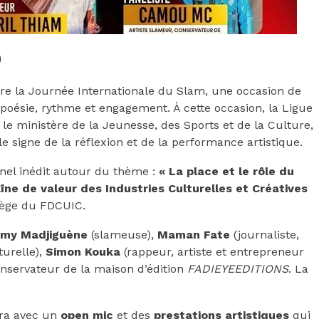
bre la Journée Internationale du Slam, une occasion de
e poésie, rythme et engagement. À cette occasion, la Ligue
le ministère de la Jeunesse, des Sports et de la Culture,
 signe de la réflexion et de la performance artistique.
nel inédit autour du thème :
« La place et le rôle du
îne de valeur des Industries Culturelles et Créatives
siège du FDCUIC.
my Madjiguène
(slameuse),
Maman Fate
(journaliste,
turelle),
Simon Kouka
(rappeur, artiste et entrepreneur
onservateur de la maison d’édition
FADIEYEEDITIONS
. La
vra avec un
open mic
et des
prestations artistiques
qui