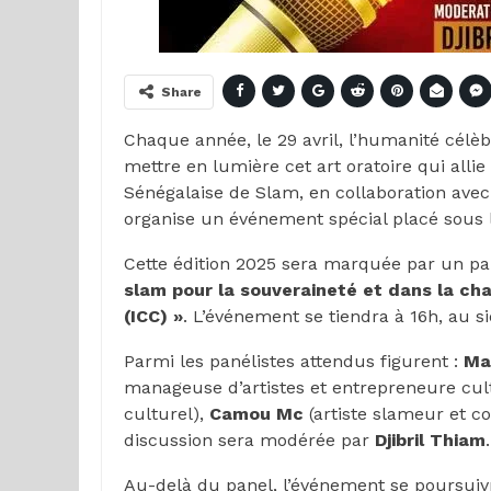
Share
Chaque année, le 29 avril, l’humanité célè
mettre en lumière cet art oratoire qui alli
Sénégalaise de Slam, en collaboration avec 
organise un événement spécial placé sous le
Cette édition 2025 sera marquée par un pa
slam pour la souveraineté et dans la cha
(ICC) »
. L’événement se tiendra à 16h, au 
Parmi les panélistes attendus figurent :
Ma
manageuse d’artistes et entrepreneure cul
culturel),
Camou Mc
(artiste slameur et c
discussion sera modérée par
Djibril Thiam
.
Au-delà du panel, l’événement se poursui