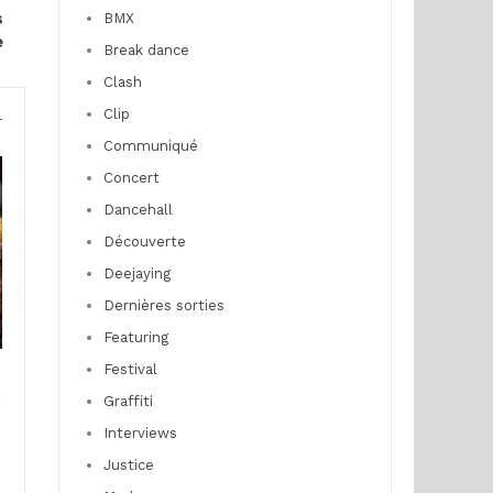
s
BMX
e
Break dance
Clash
Clip
r
Communiqué
Concert
Dancehall
Découverte
Deejaying
Dernières sorties
Featuring
Festival
n
e
Graffiti
Interviews
Justice