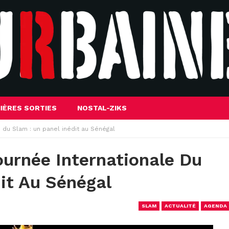
IÈRES SORTIES
NOSTAL-ZIKS
 du Slam : un panel inédit au Sénégal
ournée Internationale Du
dit Au Sénégal
SLAM
ACTUALITÉ
AGENDA