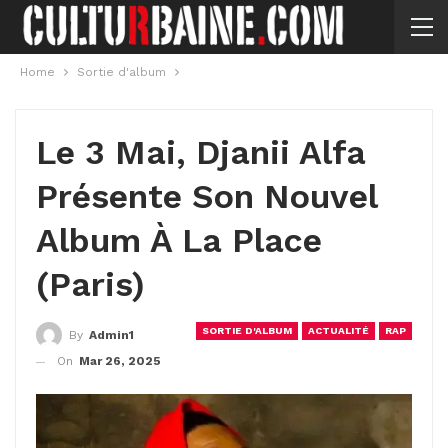
Home
Sortie d'album
Le 3 Mai, Djanii Alfa
Présente Son Nouvel
Album À La Place
(Paris)
SORTIE D'ALBUM
ACTUALITÉ
RAP
By
Admin1
On
Mar 26, 2025