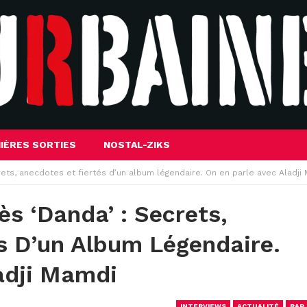
IÈRES SORTIES
NOSTAL-ZIKS
ecrets, anecdotes et fiertés d’un album légendaire. On en parle avec Aladj
ès ‘Danda’ : Secrets,
s D’un Album Légendaire.
ladji Mamdi
INTERVIEWS
ACTUALITÉ
RAP