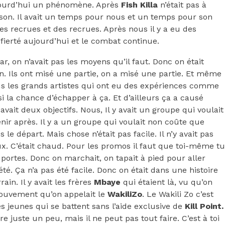
jourd’hui un phénomène. Après
Fish Killa
n’était pas à
ison. Il avait un temps pour nous et un temps pour son
 des recrues et des recrues. Après nous il y a eu des
a fierté aujourd’hui et le combat continue.
r, on n’avait pas les moyens qu’il faut. Donc on était
on. Ils ont misé une partie, on a misé une partie. Et même
ous les grands artistes qui ont eu des expériences comme
i la chance d’échapper à ça. Et d’ailleurs ça a causé
avait deux objectifs. Nous, Il y avait un groupe qui voulait
venir après. Il y a un groupe qui voulait non coûte que
 le départ. Mais chose n’était pas facile. Il n’y avait pas
aux. C’était chaud. Pour les promos il faut que toi-même tu
s portes. Donc on marchait, on tapait à pied pour aller
été. Ça n’a pas été facile. Donc on était dans une histoire
ain. Il y avait les frères
Mbaye
qui étaient là, vu qu’on
mouvement qu’on appelait le
WakiliZo
. Le Wakili Zo c’est
s jeunes qui se battent sans l’aide exclusive de
Kill Point.
e juste un peu, mais il ne peut pas tout faire. C’est à toi