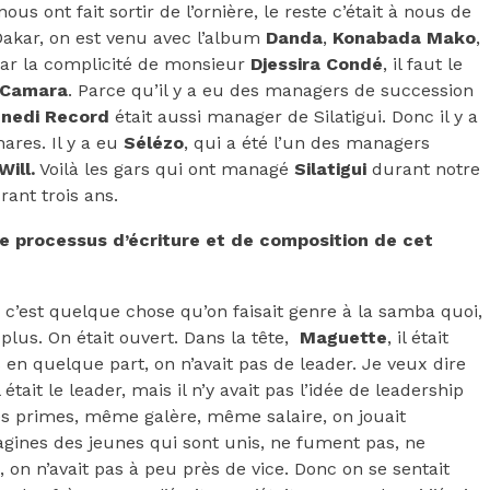
 nous ont fait sortir de l’ornière, le reste c’était à nous de
Dakar, on est venu avec l’album
Danda
,
Konabada Mako
,
 par la complicité de monsieur
Djessira
Condé
, il faut le
 Camara
. Parce qu’il y a eu des managers de succession
nedi Record
était aussi manager de Silatigui. Donc il y a
ares. Il y a eu
Sélézo
, qui a été l’un des managers
ill.
Voilà les gars qui ont managé
Silatigui
durant notre
rant trois ans.
e processus d’écriture et de composition de cet
, c’est quelque chose qu’on faisait genre à la samba quoi,
plus. On était ouvert. Dans la tête,
Maguette
, il était
en quelque part, on n’avait pas de leader. Je veux dire
l était le leader, mais il n’y avait pas l’idée de leadership
es primes, même galère, même salaire, on jouait
agines des jeunes qui sont unis, ne fument pas, ne
 on n’avait pas à peu près de vice. Donc on se sentait