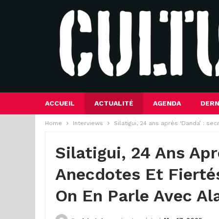
ACCUEIL
ACTUALITÉ
AGENDA
DERN
Home
Interviews
Silatigui, 24 ans après ‘Danda’ : s
Silatigui, 24 Ans Apr
Anecdotes Et Fierté
On En Parle Avec A