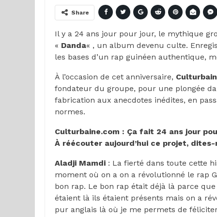
Share
Il y a 24 ans jour pour jour, le mythique gr
«
Danda
« , un album devenu culte. Enregis
les bases d’un rap guinéen authentique, mê
À l’occasion de cet anniversaire,
Culturbai
fondateur du groupe, pour une plongée dan
fabrication aux anecdotes inédites, en pass
normes.
Culturbaine.com : Ça fait 24 ans jour po
À réécouter aujourd’hui ce projet, dites-
Aladji Mamdi
: La fierté dans toute cette h
moment où on a on a révolutionné le rap Guin
bon rap. Le bon rap était déjà là parce que 
étaient là ils étaient présents mais on a r
pur anglais là où je me permets de félicite