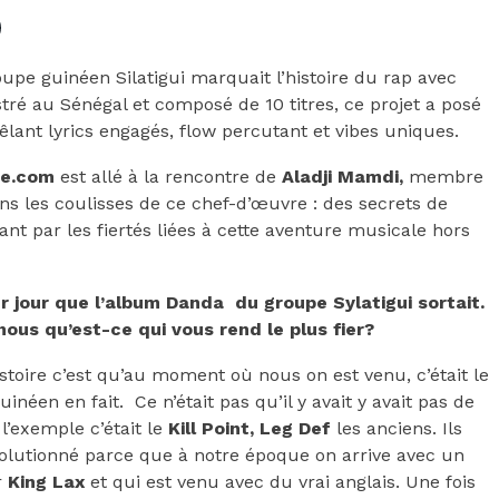
oupe guinéen Silatigui marquait l’histoire du rap avec
tré au Sénégal et composé de 10 titres, ce projet a posé
lant lyrics engagés, flow percutant et vibes uniques.
ne.com
est allé à la rencontre de
Aladji Mamdi,
membre
s les coulisses de ce chef-d’œuvre : des secrets de
ant par les fiertés liées à cette aventure musicale hors
ur jour que l’album Danda du groupe Sylatigui sortait.
nous qu’est-ce qui vous rend le plus fier?
istoire c’est qu’au moment où nous on est venu, c’était le
éen en fait. Ce n’était pas qu’il y avait y avait pas de
l’exemple c’était le
Kill Point, Leg Def
les anciens. Ils
évolutionné parce que à notre époque on arrive avec un
r
King Lax
et qui est venu avec du vrai anglais. Une fois