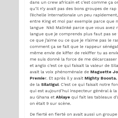
dans un crew africain et c’est comme ça on 
qu’il n’y avait pas des bons groupes de rap
l’échelle internationale un peu rapidement, 
entre King et moi par exemple parce que 
langue Nkô Malinké parce que vous avez r
langue que je comprends plus faut pas se v
ce que j’aime ou ce que je n’aime pas le ras
comment ça se fait que le rappeur sénégala
même envie de kiffer de rekiffer tu as envie
me suis donné la force de me décarcasser
et anglo c’est ce qui faisait la valeur de Sila
avait la voix phénoménale de
Maguette Jo
Premie
r. Et après il y avait
Mighty Boosta.
de la
Silatigui
. C’est ce qui faisait notre f
qui est aujourd’hui inspecteur général à la 
au Ghana et
Ablaye
qui fait les tableaux d
on était 9 sur scène.
De fierté en fierté on avait aussi un group