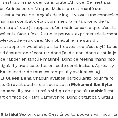
s’est fait remarquer dans toute l’Afrique. Ce n’est pas
 en Guinée ou en Afrique. Mais si on est monté sur
c’est à cause de l’anglais de King. Il y avait une connexio
moi mon combat c’était comment faire la promo de la
emarqué que je rappas qu’en malinké parce que c’est la
oiler la face. C’est là que je pouvais exprimer réellement
-le-bol. Je veux dire. Mon objectif je me suis dit
is rappe en wolof et puis tu trouves que c’est stylé tu as
 d’écouter de réécouter donc j’ai dis non, donc c’est là je
 de rapper en langue malinké. Donc ce feeling mandingo
tigui. Il y avait cette fusion, cette combinaison. Après il y
hn,
le leader de tous les temps. Il y avait aussi
Kj
Et
Queen Bena
Chacun avait sa particularité pour faire
orce. On avait quatre danseurs aussi
Mohamed Ibn Sylla
douane, il y avait aussi
Kalif
qu’on appelait
Bachir
il est
’art en face de Palm Camayenne. Donc c’était ça Silatigui
e
Silatigui
Sexion danse. C’est là où tu pouvais voir pour la