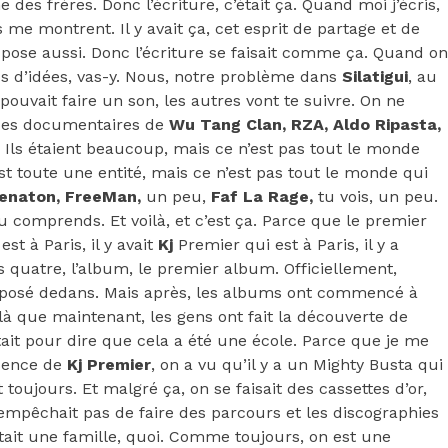
es frères. Donc l’écriture, c’était ça. Quand moi j’écris,
s me montrent. Il y avait ça, cet esprit de partage et de
 pose aussi. Donc l’écriture se faisait comme ça. Quand on
plus d’idées, vas-y. Nous, notre problème dans
Silatigui
, au
pouvait faire un son, les autres vont te suivre. On ne
 des documentaires de
Wu Tang Clan, RZA, Aldo Ripasta,
 Ils étaient beaucoup, mais ce n’est pas tout le monde
est toute une entité, mais ce n’est pas tout le monde qui
henaton, FreeMan,
un peu,
Faf La Rage,
tu vois, un peu.
tu comprends. Et voilà, et c’est ça. Parce que le premier
est à Paris, il y avait
Kj
Premier qui est à Paris, il y a
us quatre, l’album, le premier album. Officiellement,
pas posé dedans. Mais après, les albums ont commencé à
là que maintenant, les gens ont fait la découverte de
tait pour dire que cela a été une école. Parce que je me
bsence de
Kj Premier
, on a vu qu’il y a un Mighty Busta qui
toujours. Et malgré ça, on se faisait des cassettes d’or,
empêchait pas de faire des parcours et les discographies
c’était une famille, quoi. Comme toujours, on est une