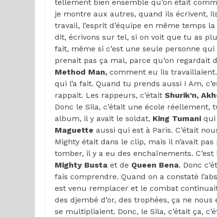
tellement bien ensemble qu’on était comme d
je montre aux autres, quand ils écrivent, il
travail, l’esprit d’équipe en même temps la
dit, écrivons sur tel, si on voit que tu as 
fait, même si c’est une seule personne qui 
prenait pas ça mal, parce qu’on regardait
Method Man,
comment eu ils travaillaient.
qui l’a fait. Quand tu prends aussi I Am, c’
rappait. Les rappeurs, c’était
Shurik’n, Ak
Donc le Sila, c’était une école réellement, 
album, il y avait le soldat,
King Tumani
qui 
Maguette
aussi qui est à Paris. C’était no
Mighty était dans le clip, mais il n’avait 
tomber, il y a eu des enchaînements. C’est 
Mighty Busta
et de
Queen Bena
. Donc c’é
fais comprendre. Quand on a constaté l’a
est venu remplacer et le combat continuait 
des djembé d’or, des trophées, ça ne nous 
se multipliaient. Donc, le Sila, c’était ça, 