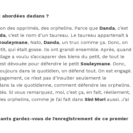
nt abordées dedans ?
ion des opprimés, des orphelins. Parce que
Danda
, c’est
da
, c’est le nom d’un taureau. Le taureau appartenait à
Souleymane
, Nato,
Danda
, un truc comme ça. Donc, on
it, qui était gosse. Ils ont grandi ensemble. Après, quand
illage a voulu s’accaparer des biens du petit, de tout le
’est dévouée pour défendre le petit
Souleymane
. Donc,
oujours dans le quotidien, on défend tout. On est engagé.
gagement, ce n’est pas d’insulter seulement le
dans la vie quotidienne, comment défendre les orphelins.
tés. Si vous remarquez, moi, c’est ça, en fait, réellement,
es orphelins, comme je l’ai fait dans
Sini Mori
aussi. J’ai
uants gardez-vous de l’enregistrement de ce premier