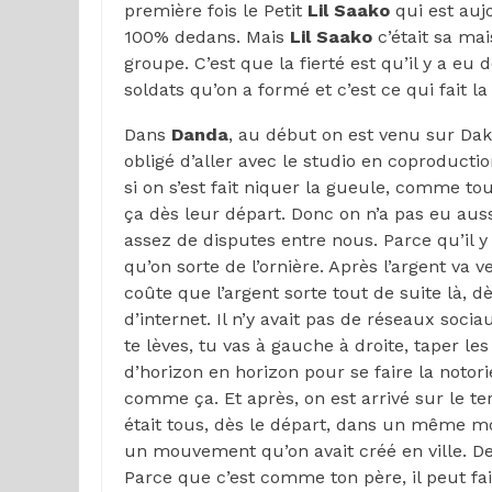
première fois le Petit
Lil Saako
qui est au
100% dedans. Mais
Lil Saako
c’était sa ma
groupe. C’est que la fierté est qu’il y a eu
soldats qu’on a formé et c’est ce qui fait l
Dans
Danda
, au début on est venu sur Daka
obligé d’aller avec le studio en coproducti
si on s’est fait niquer la gueule, comme t
ça dès leur départ. Donc on n’a pas eu auss
assez de disputes entre nous. Parce qu’il y 
qu’on sorte de l’ornière. Après l’argent va 
coûte que l’argent sorte tout de suite là, dès
d’internet. Il n’y avait pas de réseaux soci
te lèves, tu vas à gauche à droite, taper le
d’horizon en horizon pour se faire la notori
comme ça. Et après, on est arrivé sur le terr
était tous, dès le départ, dans un même 
un mouvement qu’on avait créé en ville. De
Parce que c’est comme ton père, il peut fair