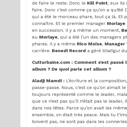
de faire le reste. Donc le
Kill
Point
, eux ils
faire. Donc c’est comme ça qu’on a quitté 
qui a été le morceau phare, tout ça là. Et
connaître. Et le premier manager
Morlaye
en succession. Il y a même un moment,
Be
eu
Morlaye
, qui a été l’un des managers ph
phares. Il y a même
Rico
Moïse
,
Manager W
carrière.
Benedi Record
a géré Silatigui du
Culturbaine.com : Comment s’est passé l
album ? De quoi parle cet album ?
Aladji Mamdi :
L’écriture et la composition
passe-passe. Nous, c’est ce qu’on aimait le 
toujours représenté comme le leader, mais 
que ce n’est pas qu’il n’était pas le leader, i
dans nos têtes. Parce qu’on avait les mêm
ensemble, on était très peace. Mais tu t’im
boivent pas, ne sont pas dans les conneries,