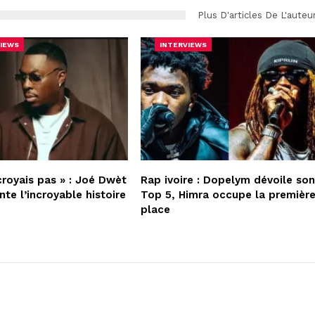
Plus D'articles De L'auteu
IEWS
INTERVIEWS
croyais pas » : Joé Dwèt
Rap ivoire : Dopelym dévoile so
nte l’incroyable histoire
Top 5, Himra occupe la premièr
place