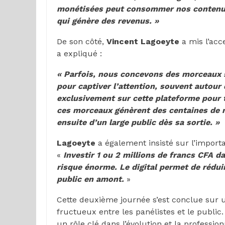
monétisées peut consommer nos contenus
qui génère des revenus. »
De son côté,
Vincent Lagoeyte
a mis l’acc
a expliqué :
« Parfois, nous concevons des morceaux 
pour captiver l’attention, souvent autou
exclusivement sur cette plateforme pour t
ces morceaux génèrent des centaines de mil
ensuite d’un large public dès sa sortie. »
Lagoeyte
a également insisté sur l’importan
«
Investir 1 ou 2 millions de francs CFA d
risque énorme. Le digital permet de réduire
public en amont.
»
Cette deuxième journée s’est conclue sur 
fructueux entre les panélistes et le public
un rôle clé dans l’évolution et la professi