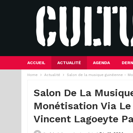
ACCUEIL
ACTUALITÉ
AGENDA
DERN
Home
Actualité
Salon de la musique guinéenne – Moné
Salon De La Musiqu
Monétisation Via Le 
Vincent Lagoeyte Pa