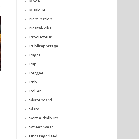
Mode
r
Musique
Nomination
Nostal-Ziks
Producteur
Publireportage
Ragga
Rap
Reggae
n
Rnb
e
Roller
Skateboard
Slam
Sortie d'album
Street wear
Uncategorized