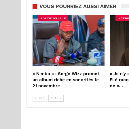
VOUS POURRIEZ AUSSI AIMER
SORTIE D'ALBUM
INTERV
« Nimba » : Serge Wizz promet
« Je n’y 
un album riche en sonorités le
Filé raco
21 novembre
de «…
PREV
NEXT