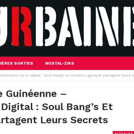
IÈRES SORTIES
NOSTAL-ZIKS
tisation via le digital : Soul Bang’s et Vincent Lagoeyte partagent leurs 
e Guinéenne –
Digital : Soul Bang’s Et
rtagent Leurs Secrets
ACTUALITÉ