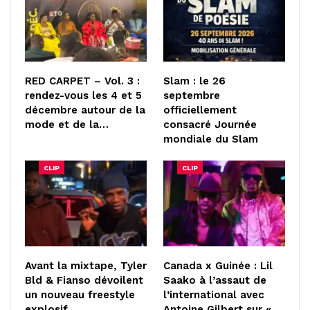
RED CARPET – Vol. 3 :
Slam : le 26
rendez-vous les 4 et 5
septembre
décembre autour de la
officiellement
mode et de la…
consacré Journée
mondiale du Slam
CLIP
CLIP
Avant la mixtape, Tyler
Canada x Guinée : Lil
Bld & Fianso dévoilent
Saako à l’assaut de
un nouveau freestyle
l’international avec
explosif
Antoine Gilbert sur «…