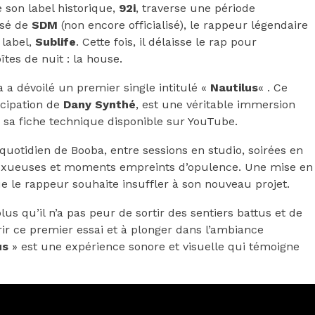
 son label historique,
92i
, traverse une période
osé de
SDM
(non encore officialisé), le rappeur légendaire
 label,
Sublife
. Cette fois, il délaisse le rap pour
tes de nuit : la house.
a a dévoilé un premier single intitulé «
Nautilus
« . Ce
icipation de
Dany Synthé
, est une véritable immersion
 sa fiche technique disponible sur YouTube.
uotidien de Booba, entre sessions en studio, soirées en
 luxueuses et moments empreints d’opulence. Une mise en
ue le rappeur souhaite insuffler à son nouveau projet.
us qu’il n’a pas peur de sortir des sentiers battus et de
vrir ce premier essai et à plonger dans l’ambiance
us
» est une expérience sonore et visuelle qui témoigne