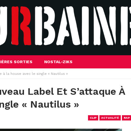
IÈRES SORTIES
NOSTAL-ZIKS
 à la house avec le single « Nautilus »
veau Label Et S’attaque À
ngle « Nautilus »
CLIP
ACTUALITÉ
RAP