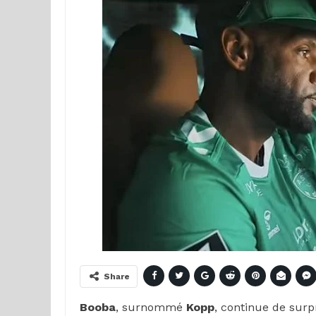
Share
Booba
, surnommé
Kopp
, continue de surp