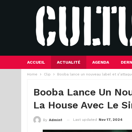
ACCUEIL
ACTUALITÉ
AGENDA
DERN
Home
Clip
Booba lance un nouveau label et s’attaque
Booba Lance Un Nou
La House Avec Le Si
Last updated
Nov 17, 2024
By
Admin1