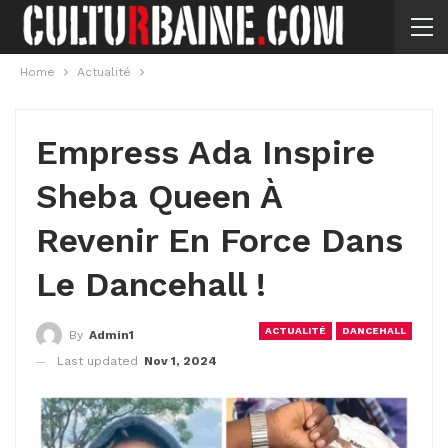
Home
Actualité
Empress Ada Inspire
Sheba Queen À
Revenir En Force Dans
Le Dancehall !
ACTUALITÉ
DANCEHALL
By
Admin1
Last updated
Nov 1, 2024