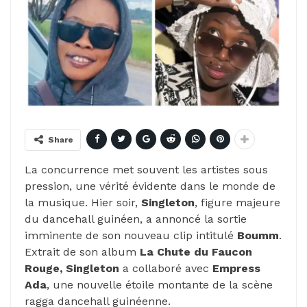
Share
La concurrence met souvent les artistes sous
pression, une vérité évidente dans le monde de
la musique. Hier soir,
Singleton
, figure majeure
du dancehall guinéen, a annoncé la sortie
imminente de son nouveau clip intitulé
Boumm
.
Extrait de son album
La Chute du Faucon
Rouge,
Singleton
a collaboré avec
Empress
Ada
, une nouvelle étoile montante de la scène
ragga dancehall guinéenne.