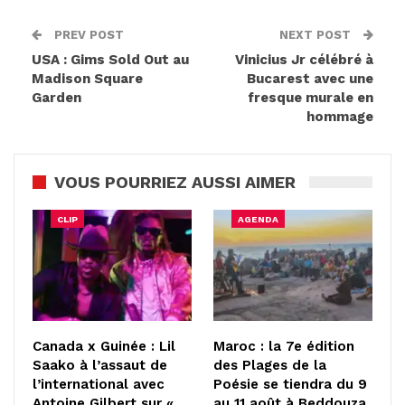
PREV POST
NEXT POST
USA : Gims Sold Out au
Vinicius Jr célébré à
Madison Square
Bucarest avec une
Garden
fresque murale en
hommage
VOUS POURRIEZ AUSSI AIMER
CLIP
AGENDA
Canada x Guinée : Lil
Maroc : la 7e édition
Saako à l’assaut de
des Plages de la
l’international avec
Poésie se tiendra du 9
Antoine Gilbert sur «…
au 11 août à Beddouza