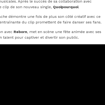
usicales. Après le succès de sa collaboration avec
 le clip de son nouveau single,
Quoipourquoi
.
lgache démontre une fois de plus son côté créatif avec ce
entraînante du clip promettent de faire danser ses fans.
on avec
Reborn
, met en scène une fête animée avec ses
n talent pour captiver et divertir son public.