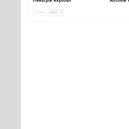
freestyle explosif
Antoine 
PREV
NEXT