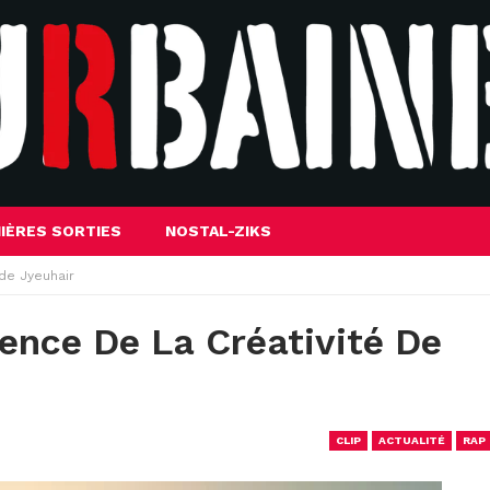
IÈRES SORTIES
NOSTAL-ZIKS
 de Jyeuhair
sence De La Créativité De
CLIP
ACTUALITÉ
RAP