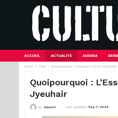
ACCUEIL
ACTUALITÉ
AGENDA
DERN
Home
Clip
Quoipourquoi : L’Essence de la Créativité
Quoipourquoi : L’Es
Jyeuhair
Last updated
Sep 7, 2024
By
Admin1