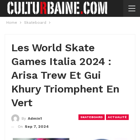
Home
Skateboard
Les World Skate
Games Italia 2024 :
Arisa Trew Et Gui
Khury Triomphent En
Vert
SKATEBOARD
ACTUALITÉ
By
Admin1
On
Sep 7, 2024