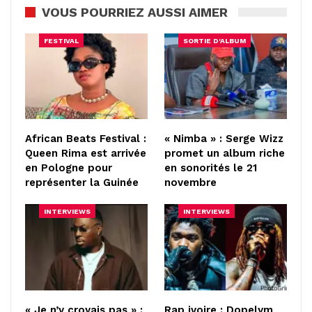
VOUS POURRIEZ AUSSI AIMER
FESTIVAL
SORTIE D'ALBUM
African Beats Festival :
« Nimba » : Serge Wizz
Queen Rima est arrivée
promet un album riche
en Pologne pour
en sonorités le 21
représenter la Guinée
novembre
INTERVIEWS
INTERVIEWS
« Je n’y croyais pas » :
Rap ivoire : Dopelym