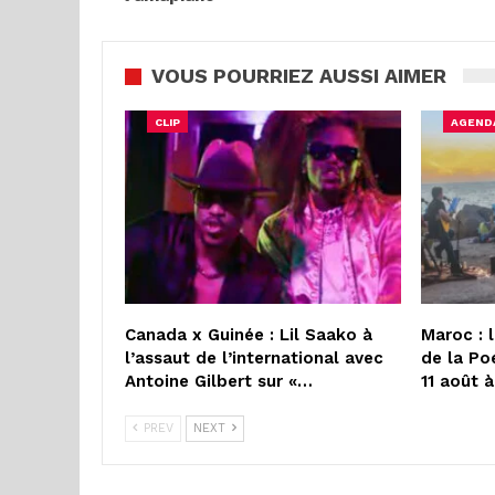
VOUS POURRIEZ AUSSI AIMER
CLIP
AGEND
Canada x Guinée : Lil Saako à
Maroc : 
l’assaut de l’international avec
de la Po
Antoine Gilbert sur «…
11 août 
PREV
NEXT