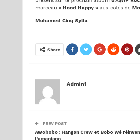
présent sur le prochain album
d’A$AP Ro
morceau «
Hood Happy »
aux côtés de
Mo
Mohamed Cinq Sylla
Share
Admin1
PREV POST
Awobobo : Hangan Crew et Bobo Wé réinve
l’amapiano