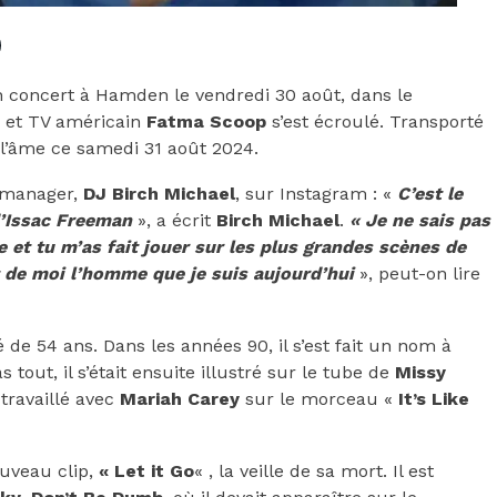
un concert à Hamden le vendredi 30 août, dans le
o et TV américain
Fatma Scoop
s’est écroulé. Transporté
u l’âme ce samedi 31 août 2024.
n manager,
DJ Birch Michael
, sur Instagram : «
C’est le
d’Issac Freeman
», a écrit
Birch Michael
.
« Je ne sais pas
 et tu m’as fait jouer sur les plus grandes scènes de
it de moi l’homme que je suis aujourd’hui
», peut-on lire
âgé de 54 ans. Dans les années 90, il s’est fait un nom à
s tout, il s’était ensuite illustré sur le tube de
Missy
 travaillé avec
Mariah Carey
sur le morceau «
It’s Like
uveau clip,
« Let it Go
« , la veille de sa mort. Il est