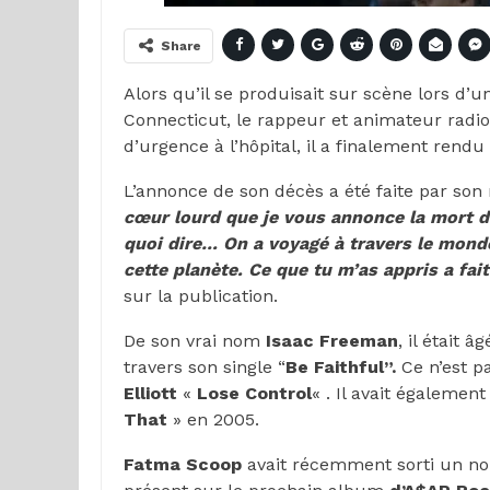
Share
Alors qu’il se produisait sur scène lors d’
Connecticut, le rappeur et animateur radi
d’urgence à l’hôpital, il a finalement rend
L’annonce de son décès a été faite par so
cœur lourd que je vous annonce la mort 
quoi dire… On a voyagé à travers le monde
cette planète. Ce que tu m’as appris a fa
sur la publication.
De son vrai nom
Isaac Freeman
, il était 
travers son single “
Be Faithful”.
Ce n’est pa
Elliott
«
Lose Control
« . Il avait également
That
» en 2005.
Fatma Scoop
avait récemment sorti un no