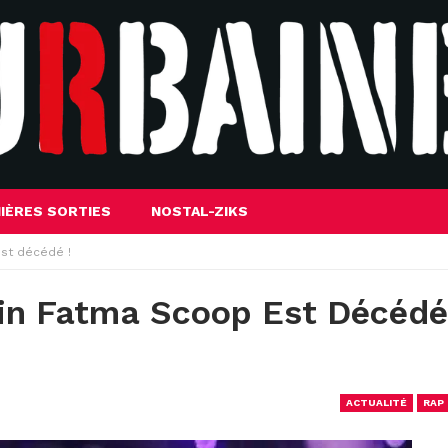
IÈRES SORTIES
NOSTAL-ZIKS
st décédé !
in Fatma Scoop Est Décédé
ACTUALITÉ
RAP