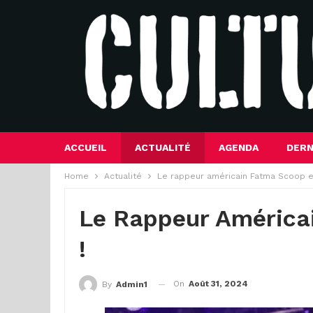
ACCUEIL
ACTUALITÉ
AGENDA
DERN
Home
Actualité
Le rappeur américain Fatma Scoop e
Le Rappeur América
!
On
Août 31, 2024
By
Admin1