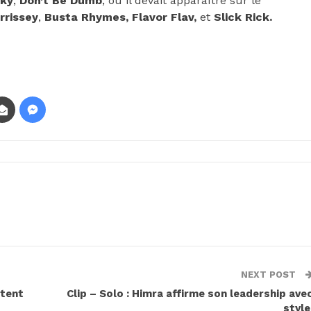
cky
,
Don’t Be Dumb
, où il devait apparaître sur le
rrissey
,
Busta Rhymes, Flavor Flav,
et
Slick Rick.
NEXT POST
ntent
Clip – Solo : Himra affirme son leadership ave
styl