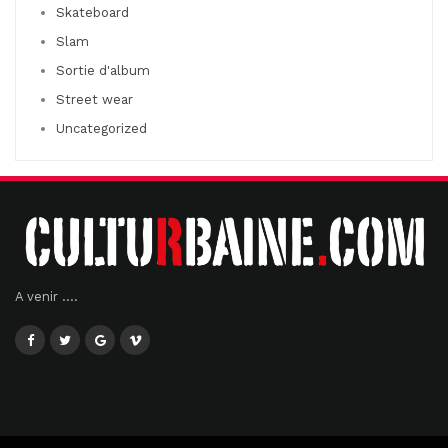
Skateboard
Slam
Sortie d'album
Street wear
Uncategorized
A venir ....