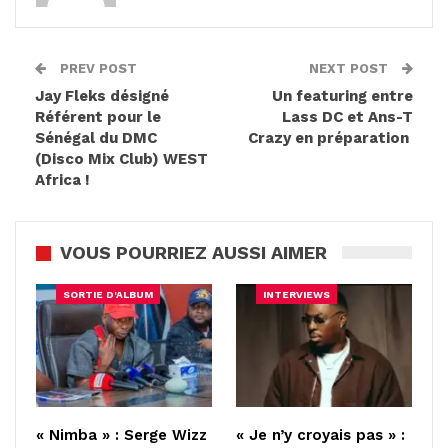
PREV POST
NEXT POST
Jay Fleks désigné
Un featuring entre
Référent pour le
Lass DC et Ans-T
Sénégal du DMC
Crazy en préparation
(Disco Mix Club) WEST
Africa !
VOUS POURRIEZ AUSSI AIMER
SORTIE D'ALBUM
INTERVIEWS
« Nimba » : Serge Wizz
« Je n’y croyais pas » :