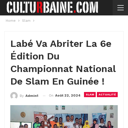
Home
Slam
Labé Va Abriter La 6e
Édition Du
Championnat National
De Slam En Guinée !
SLAM
ACTUALITÉ
On
Août 22, 2024
By
Admin1