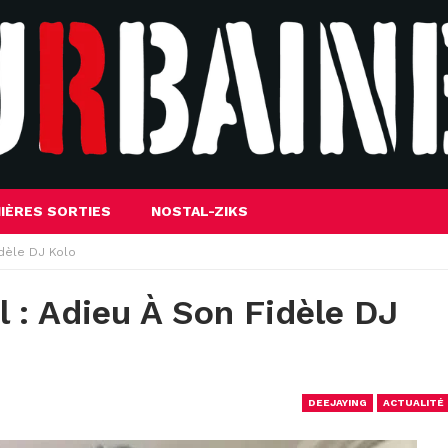
IÈRES SORTIES
NOSTAL-ZIKS
idèle DJ Kolo
 : Adieu À Son Fidèle DJ
DEEJAYING
ACTUALITÉ