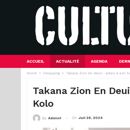
ACCUEIL
ACTUALITÉ
AGENDA
DERN
Home
Deejaying
Takana Zion en deuil : adieu à son f
Takana Zion En Deuil
Kolo
On
Juil 28, 2024
By
Admin1