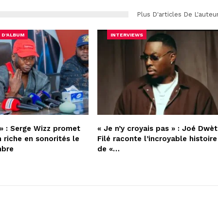
Plus D'articles De L'auteu
 D'ALBUM
INTERVIEWS
» : Serge Wizz promet
« Je n’y croyais pas » : Joé Dwèt
 riche en sonorités le
Filé raconte l’incroyable histoire
mbre
de «…