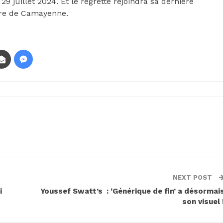
9 juillet 2024. Et le regretté rejoindra sa dernière
ère de Camayenne.
NEXT POST
i
Youssef Swatt’s : ‘Générique de fin’ a désormai
son visuel 