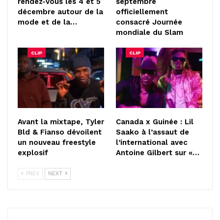
rendez-vous les 4 et 5
septembre
décembre autour de la
officiellement
mode et de la…
consacré Journée
mondiale du Slam
CLIP
CLIP
Avant la mixtape, Tyler
Canada x Guinée : Lil
Bld & Fianso dévoilent
Saako à l’assaut de
un nouveau freestyle
l’international avec
explosif
Antoine Gilbert sur «…
PREV
NEXT