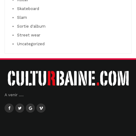
Skateboard
Slam
Sortie d'album
Street wear
Uncategorized
A venir ....