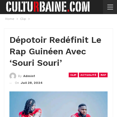
Home
Clip
Dépotoir Redéfinit Le
Rap Guinéen Avec
‘Souri Souri’
CLIP
ACTUALITÉ
RAP
By
Admin1
On
Juil 28, 2024