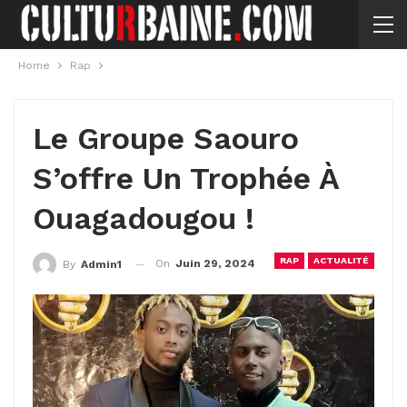
Home
Rap
Le Groupe Saouro
S’offre Un Trophée À
Ouagadougou !
RAP
ACTUALITÉ
On
Juin 29, 2024
By
Admin1