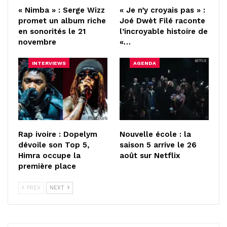
« Nimba » : Serge Wizz
« Je n’y croyais pas » :
promet un album riche
Joé Dwèt Filé raconte
en sonorités le 21
l’incroyable histoire de
novembre
«…
INTERVIEWS
AGENDA
Rap ivoire : Dopelym
Nouvelle école : la
dévoile son Top 5,
saison 5 arrive le 26
Himra occupe la
août sur Netflix
première place
PREV
NEXT