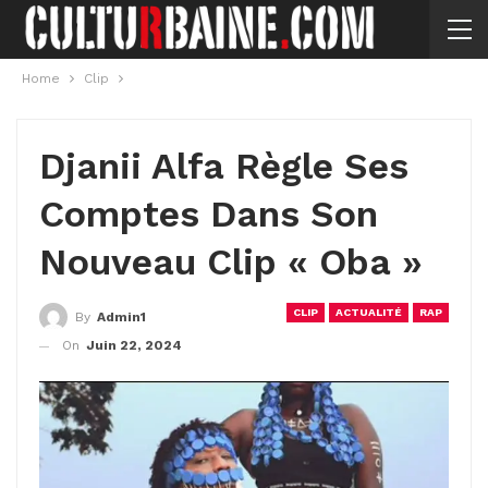
Home
Clip
Djanii Alfa Règle Ses
Comptes Dans Son
Nouveau Clip « Oba »
CLIP
ACTUALITÉ
RAP
By
Admin1
On
Juin 22, 2024