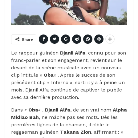
Share
Le rappeur guinéen
Djanii Alfa
, connu pour son
franc-parler et son engagement, revient sur le
devant de la scène musicale avec un nouveau
clip intitulé «
Oba
« . Après le succès de son
précédent clip « Inferno », sorti il y a à peine un
mois, Djanii Alfa continue de captiver le public
avec sa dernière production.
Dans «
Oba
« ,
Djanii Alfa,
de son vrai nom
Alpha
Midiao Bah
, ne mâche pas ses mots. Dès les
premières lignes de la chanson, il cible le
reggaeman guinéen
Takana Zion
, affirmant : «