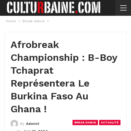
Home
Break dance
Afrobreak
Championship : B-Boy
Tchaprat
Représentera Le
Burkina Faso Au
Ghana !
BREAK DANCE
ACTUALITÉ
By
Admin1