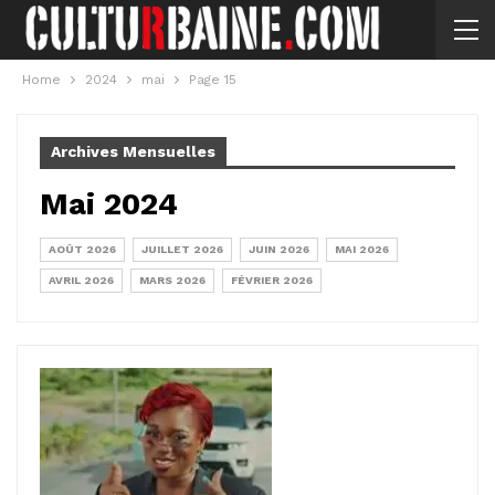
Home
2024
mai
Page 15
Archives Mensuelles
Mai 2024
AOÛT 2026
JUILLET 2026
JUIN 2026
MAI 2026
AVRIL 2026
MARS 2026
FÉVRIER 2026