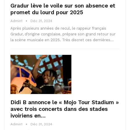
Gradur lève le voile sur son absence et
promet du lourd pour 2025
Admin1
Déc 31, 2024
Après plusieurs années de recul, le rappeur français
Gradur, d’origine congolaise, prépare son grand retour sur
la scène musicale en 2025. Très discret ces dernières…
Didi B annonce le « Mojo Tour Stadium »
avec trois concerts dans des stades
ivoiriens en…
Admin1
Déc 31, 2024