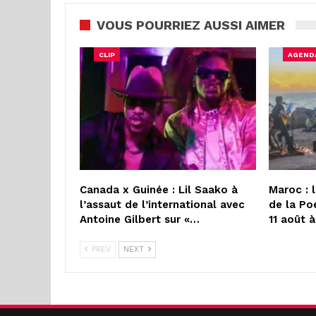
VOUS POURRIEZ AUSSI AIMER
CLIP
AGEND
Canada x Guinée : Lil Saako à
Maroc : 
l’assaut de l’international avec
de la Po
Antoine Gilbert sur «…
11 août 
PREV
NEXT