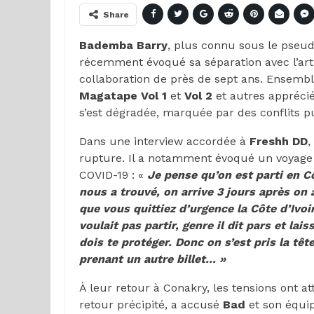
Share
Bademba Barry
, plus connu sous le pse
récemment évoqué sa séparation avec l’art
collaboration de près de sept ans. Ensembl
Magatape Vol 1
et
Vol 2
et autres apprécié
s’est dégradée, marquée par des conflits pu
Dans une interview accordée à
Freshh DD
,
rupture. Il a notamment évoqué un voyage 
COVID-19 : «
Je pense qu’on est parti en Cô
nous a trouvé, on arrive 3 jours après on 
que vous quittiez d’urgence la Côte d’Ivoir
voulait pas partir, genre il dit pars et lais
dois te protéger. Donc on s’est pris la tête
prenant un autre billet… »
À leur retour à Conakry, les tensions ont at
retour précipité, a accusé
Bad
et son équi