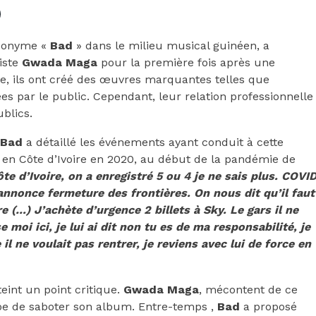
udonyme «
Bad
» dans le milieu musical guinéen, a
iste
Gwada Maga
pour la première fois après une
e, ils ont créé des œuvres marquantes telles que
es par le public. Cependant, leur relation professionnelle
blics.
Bad
a détaillé les événements ayant conduit à cette
en Côte d’Ivoire en 2020, au début de la pandémie de
te d’Ivoire, on a enregistré 5 ou 4 je ne sais plus. COVI
annonce fermeture des frontières. On nous dit qu’il faut
e (…) J’achète d’urgence 2 billets à Sky. Le gars il ne
se moi ici, je lui ai dit non tu es de ma responsabilité, je
 il ne voulait pas rentrer, je reviens avec lui de force en
teint un point critique.
Gwada Maga
, mécontent de ce
pe de saboter son album. Entre-temps ,
Bad
a proposé