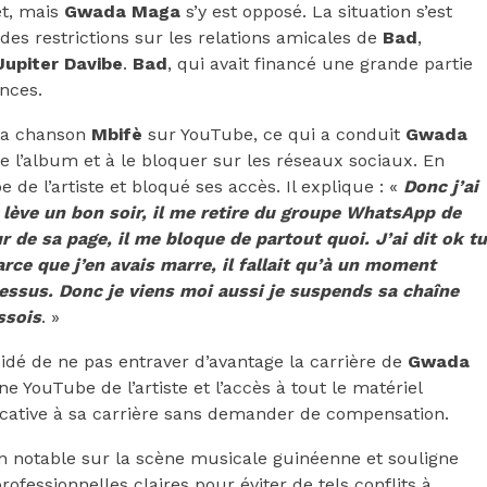
et, mais
Gwada Maga
s’y est opposé. La situation s’est
es restrictions sur les relations amicales de
Bad
,
Jupiter
Davibe
.
Bad
, qui avait financé une grande partie
ences.
la chanson
Mbifè
sur YouTube, ce qui a conduit
Gwada
l’album et à le bloquer sur les réseaux sociaux. En
e l’artiste et bloqué ses accès. Il explique : «
Donc j’ai
e lève un bon soir, il me retire du groupe WhatsApp de
 de sa page, il me bloque de partout quoi. J’ai dit ok tu
Parce que j’en avais marre, il fallait qu’à un moment
dessus. Donc je viens moi aussi je suspends sa chaîne
ssois
. »
idé de ne pas entraver d’avantage la carrière de
Gwada
îne YouTube de l’artiste et l’accès à tout le matériel
ificative à sa carrière sans demander de compensation.
on notable sur la scène musicale guinéenne et souligne
rofessionnelles claires pour éviter de tels conflits à