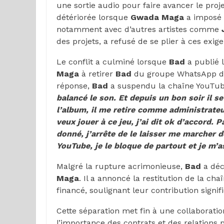
une sortie audio pour faire avancer le proj
détériorée lorsque
Gwada Maga
a imposé d
notamment avec d’autres artistes comme
des projets, a refusé de se plier à ces exig
Le conflit a culminé lorsque
Bad
a publié 
Maga
à retirer
Bad
du groupe WhatsApp de 
réponse,
Bad
a suspendu la chaîne YouTube d
balancé le son. Et depuis un bon soir il s
l’album, il me retire comme administrateur
veux jouer à ce jeu, j’ai dit ok d’accord. 
donné, j’arrête de le laisser me marcher 
YouTube, je le bloque de partout et je m’a
Malgré la rupture acrimonieuse,
Bad
a déc
Maga
. Il a annoncé la restitution de la cha
financé, soulignant leur contribution sign
Cette séparation met fin à une collaborati
l’importance des contrats et des relations p