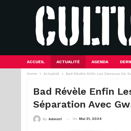
ACCUEIL
ACTUALITÉ
AGENDA
DERN
Home
Actualité
Bad Révèle Enfin Les Dessous De S
Bad Révèle Enfin Le
Séparation Avec Gw
On
Mai 31, 2024
By
Admin1