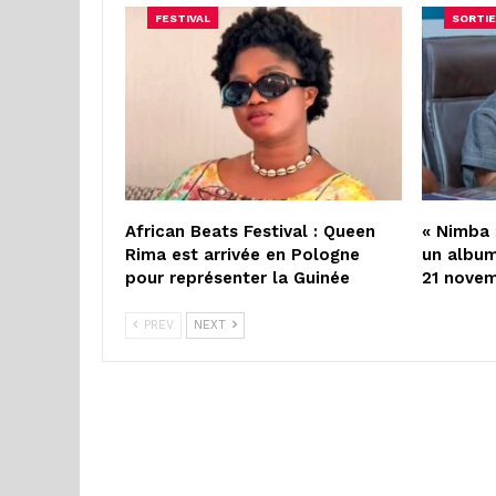
FESTIVAL
SORTIE
African Beats Festival : Queen
« Nimba 
Rima est arrivée en Pologne
un album
pour représenter la Guinée
21 nove
PREV
NEXT