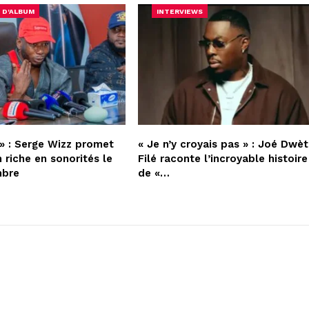
 D'ALBUM
INTERVIEWS
» : Serge Wizz promet
« Je n’y croyais pas » : Joé Dwèt
 riche en sonorités le
Filé raconte l’incroyable histoire
mbre
de «…