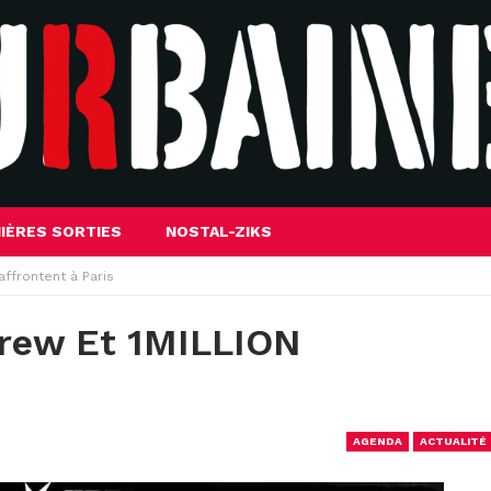
IÈRES SORTIES
NOSTAL-ZIKS
ffrontent à Paris
Crew Et 1MILLION
AGENDA
ACTUALITÉ