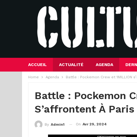
ACCUEIL
ACTUALITÉ
AGENDA
DERN
Home
Agenda
Battle : Pockemon Crew et 1MILLION s’a
Battle : Pockemon 
S’affrontent À Paris
On
Avr 29, 2024
By
Admin1