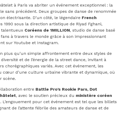
âtelet à Paris va abriter un événement exceptionnel : la
cale sans précédent. Deux groupes de danse de renommée
on électrisante. D’un côté, le légendaire
French
s 1990 sous la direction artistique de Riyad Fghani,
es talentueux
Coréens de 1MILLION
, studio de danse basé
e fans à travers le monde grâce à son impressionnant
nt sur Youtube et Instagram.
en plus qu’un simple affrontement entre deux styles de
diversité et de l’énergie de la street dance, invitant à
ers chorégraphiques variés. Avec cet événement, les
au cœur d’une culture urbaine vibrante et dynamique, où
ur scène.
ollaboration entre
Battle Pro’s Rookie Pars,
Dot
hâtelet
, avec le soutien précieux du
ministère coréen
e
. L’engouement pour cet événement est tel que les billets
nant de l’attente fébrile des amateurs de danse et de