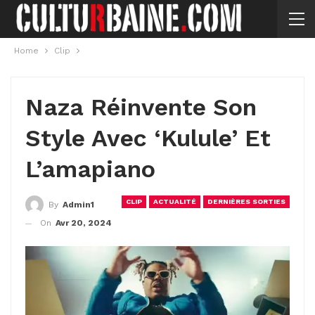
Home
Clip
Naza Réinvente Son
Style Avec ‘Kulule’ Et
L’amapiano
CLIP
ACTUALITÉ
DERNIÈRES SORTIES
By
Admin1
On
Avr 20, 2024