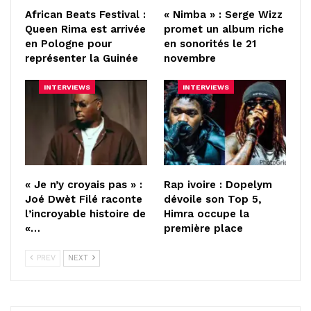
African Beats Festival :
« Nimba » : Serge Wizz
Queen Rima est arrivée
promet un album riche
en Pologne pour
en sonorités le 21
représenter la Guinée
novembre
INTERVIEWS
INTERVIEWS
« Je n’y croyais pas » :
Rap ivoire : Dopelym
Joé Dwèt Filé raconte
dévoile son Top 5,
l’incroyable histoire de
Himra occupe la
«…
première place
PREV
NEXT