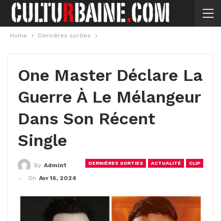
Home
Dernières sorties
One Master Déclare La
Guerre À Le Mélangeur
Dans Son Récent
Single
DERNIÈRES SORTIES
ACTUALITÉ
CLIP
By
Admin1
On
Avr 16, 2024