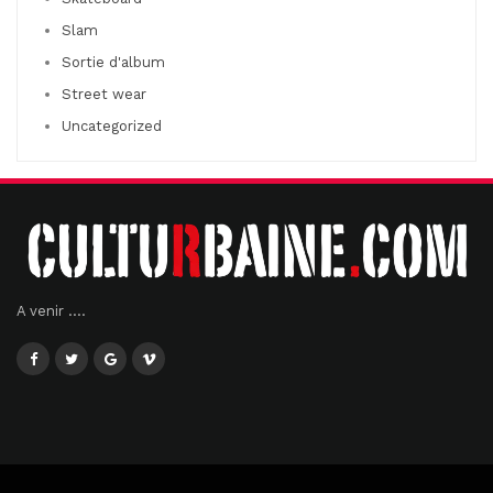
Slam
Sortie d'album
Street wear
Uncategorized
A venir ....