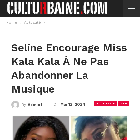
Home
Actualité
Seline Encourage Miss
Kala Kala À Ne Pas
Abandonner La
Musique
ACTUALITÉ
RAP
On
Mar 12, 2024
By
Admin1